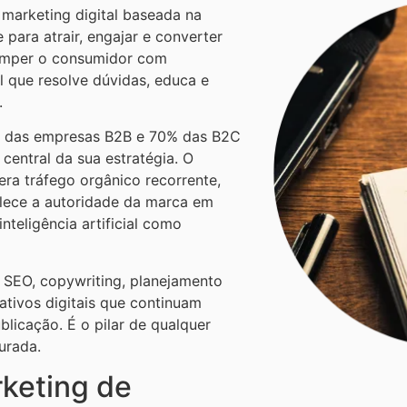
marketing digital baseada na
 para atrair, engajar e converter
romper o consumidor com
l que resolve dúvidas, educa e
.
3% das empresas B2B e 70% das B2C
central da sua estratégia. O
ra tráfego orgânico recorrente,
talece a autoridade da marca em
teligência artificial como
 SEO, copywriting, planejamento
r ativos digitais que continuam
licação. É o pilar de qualquer
urada.
keting de