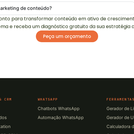
marketing de conteúdo?
onto para transformar conteúdo em ativo de crescimen
ema e receba um diagnóstico gratuito da sua estratégia 
Peça um orçamento
& CRM
WHATSAPP
FERRAMENTA
Chatbots WhatsApp
Gerador de L
ados
Automação WhatsApp
Gerador de 
ation
Calculadora 